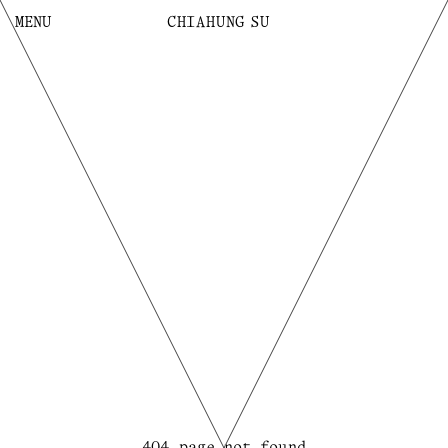
MENU
C
H
I
A
H
U
N
G
SU