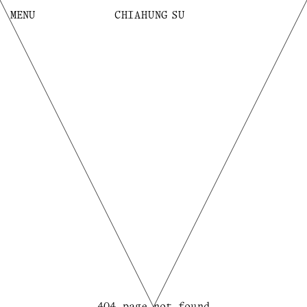
MENU
C
H
I
A
H
U
N
G
SU